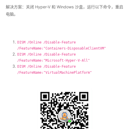
解决方案：关闭 Hyper-V 和 Windows 沙盒，运行以下命令，重启
电脑。
DISM
/
Online
/
Disable
-
Feature
/
FeatureName
:
"Containers-DisposableClientVM"
DISM
/
Online
/
Disable
-
Feature
/
FeatureName
:
"Microsoft-Hyper-V-All"
DISM
/
Online
/
Disable
-
Feature
/
FeatureName
:
"VirtualMachinePlatform"